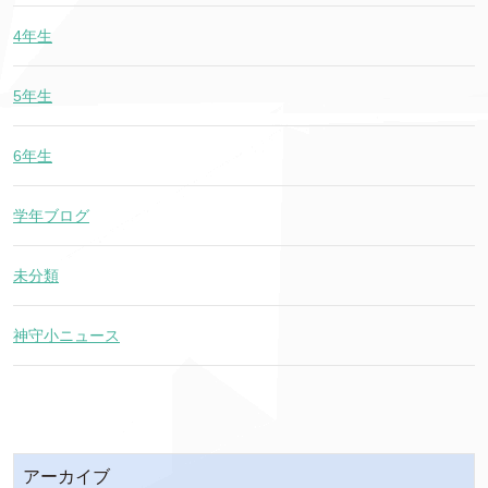
4年生
5年生
6年生
学年ブログ
未分類
神守小ニュース
アーカイブ